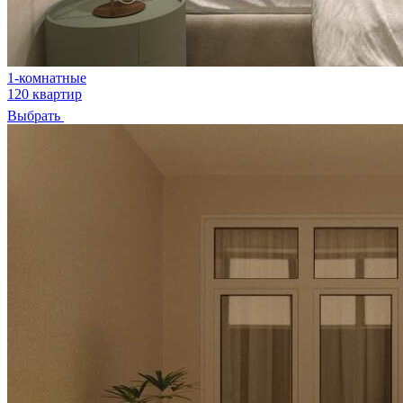
1-комнатные
120 квартир
Выбрать