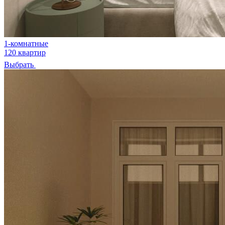
1-комнатные
120 квартир
Выбрать