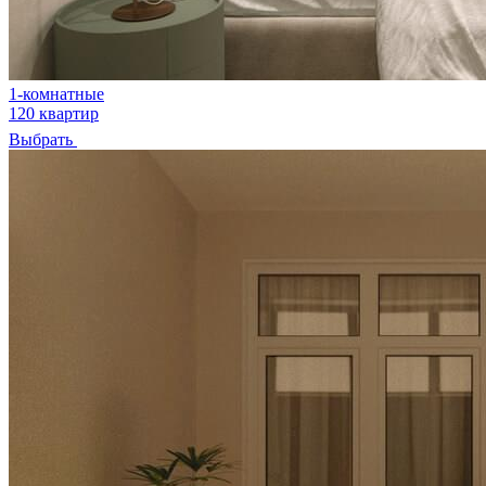
1-комнатные
120 квартир
Выбрать