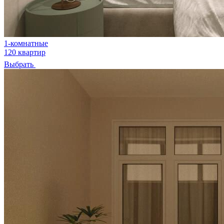
1-комнатные
120 квартир
Выбрать