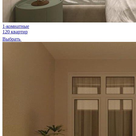
1-комнатные
120 квартир
Выбрать