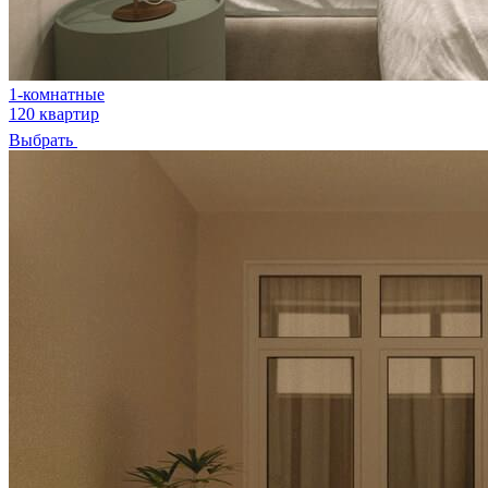
1-комнатные
120 квартир
Выбрать