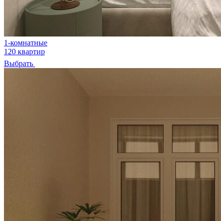
1-комнатные
120 квартир
Выбрать