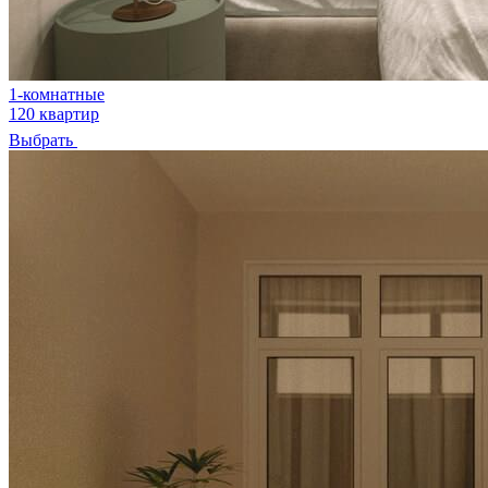
1-комнатные
120 квартир
Выбрать