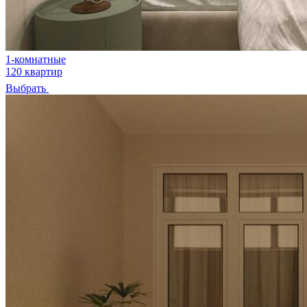
1-комнатные
120 квартир
Выбрать