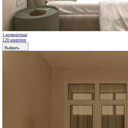
1-комнатные
120 квартир
Выбрать