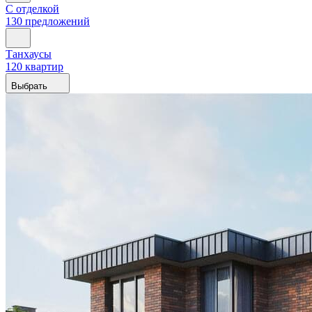
С отделкой
130 предложений
Танхаусы
120 квартир
Выбрать