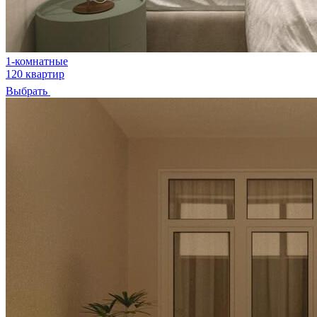
1-комнатные
120 квартир
Выбрать