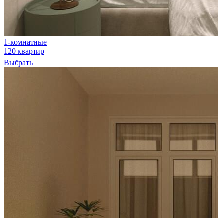
1-комнатные
120 квартир
Выбрать