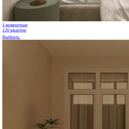
1-комнатные
120 квартир
Выбрать