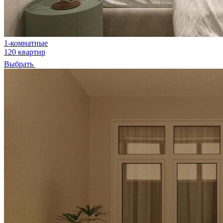
1-комнатные
120 квартир
Выбрать