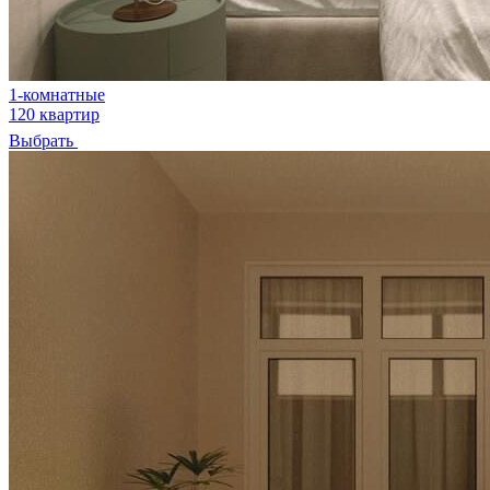
1-комнатные
120 квартир
Выбрать