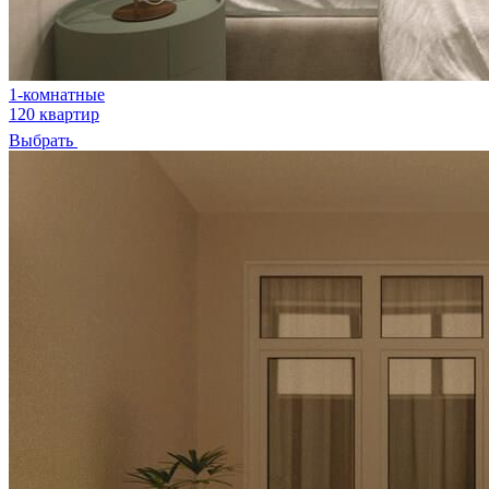
1-комнатные
120 квартир
Выбрать