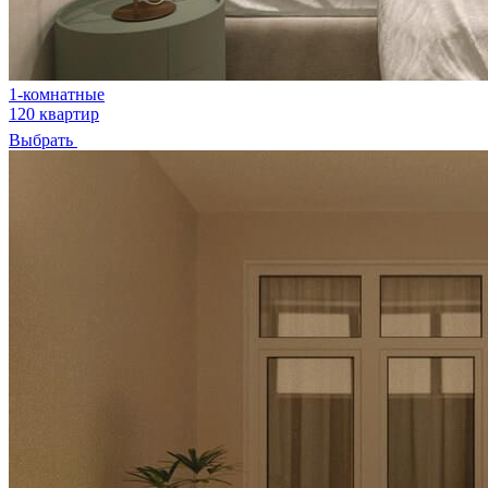
1-комнатные
120 квартир
Выбрать