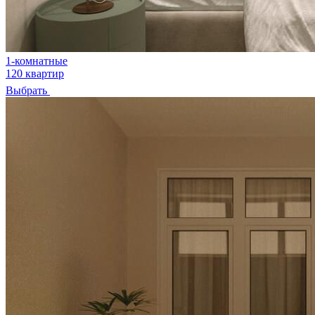
1-комнатные
120 квартир
Выбрать