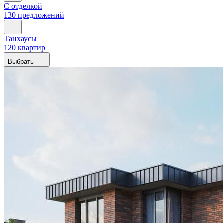
С отделкой
130 предложений
Танхаусы
120 квартир
Выбрать