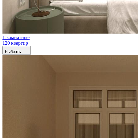
1-комнатные
120 квартир
Выбрать