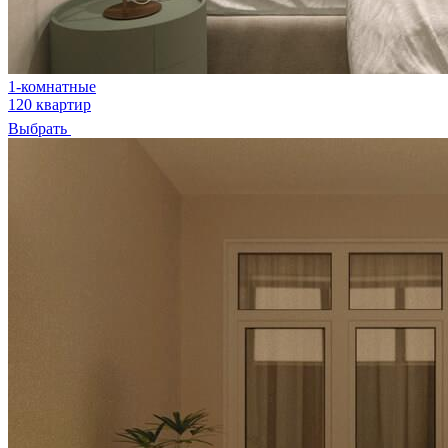
1-комнатные
120 квартир
Выбрать