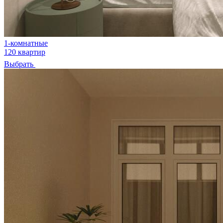
1-комнатные
120 квартир
Выбрать