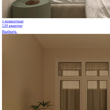
1-комнатные
120 квартир
Выбрать