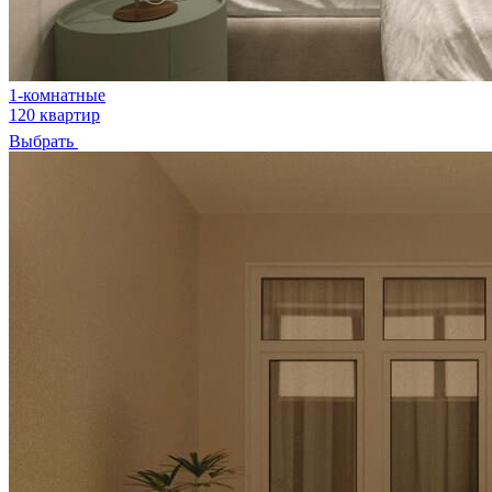
1-комнатные
120 квартир
Выбрать