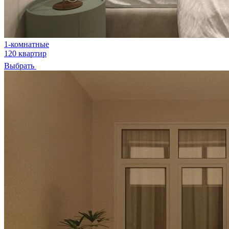
1-комнатные
120 квартир
Выбрать