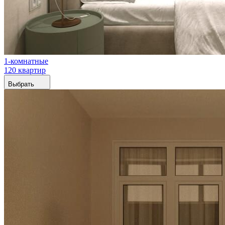
1-комнатные
120 квартир
Выбрать