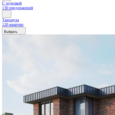
С отделкой
130 предложений
Танхаусы
120 квартир
Выбрать