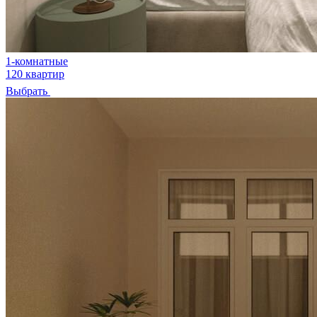
1-комнатные
120 квартир
Выбрать