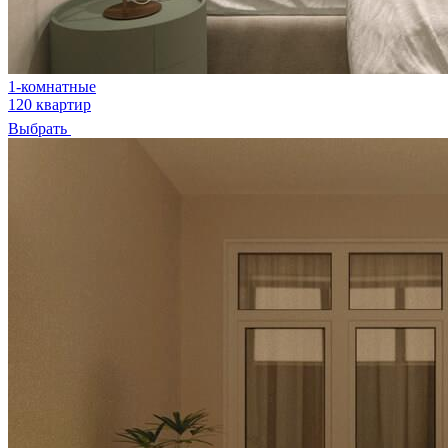
1-комнатные
120 квартир
Выбрать