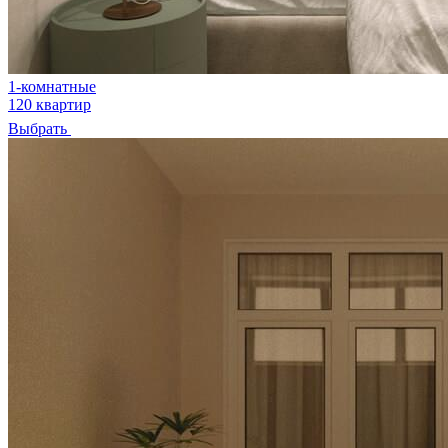
1-комнатные
120 квартир
Выбрать