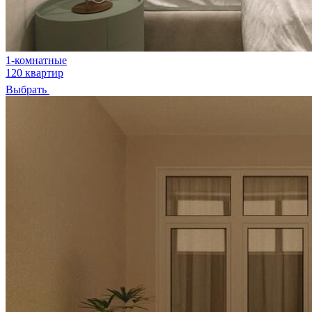
1-комнатные
120 квартир
Выбрать