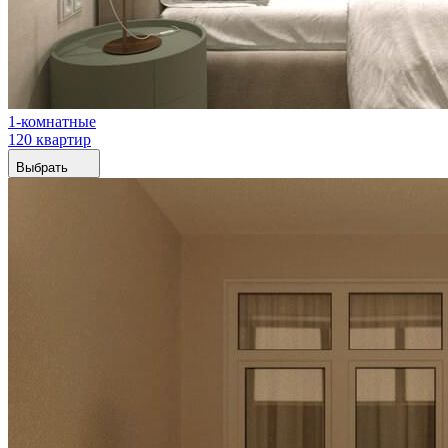
1-комнатные
120 квартир
Выбрать