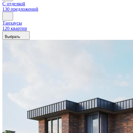
С отделкой
130 предложений
Танхаусы
120 квартир
Выбрать