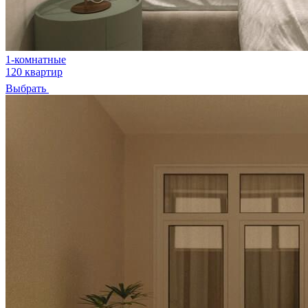
1-комнатные
120 квартир
Выбрать