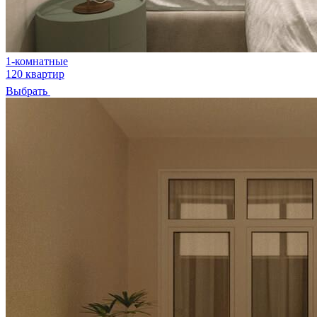
1-комнатные
120 квартир
Выбрать