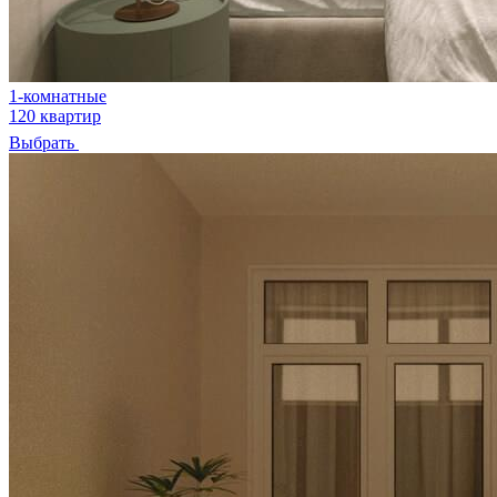
1-комнатные
120 квартир
Выбрать