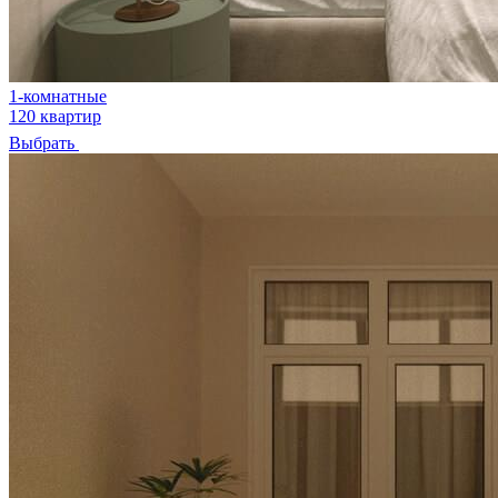
1-комнатные
120 квартир
Выбрать