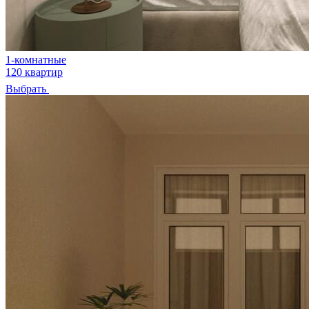
1-комнатные
120 квартир
Выбрать