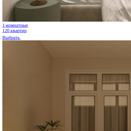
1-комнатные
120 квартир
Выбрать