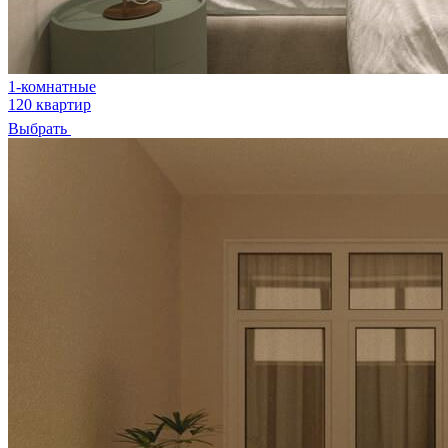
1-комнатные
120 квартир
Выбрать