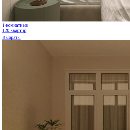
1-комнатные
120 квартир
Выбрать