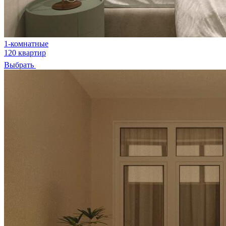
1-комнатные
120 квартир
Выбрать