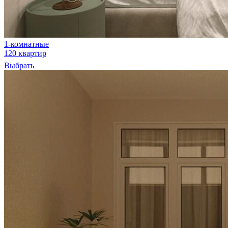
1-комнатные
120 квартир
Выбрать