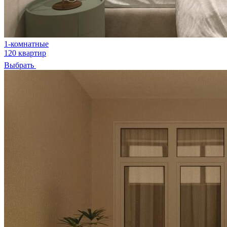
1-комнатные
120 квартир
Выбрать