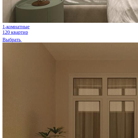
1-комнатные
120 квартир
Выбрать