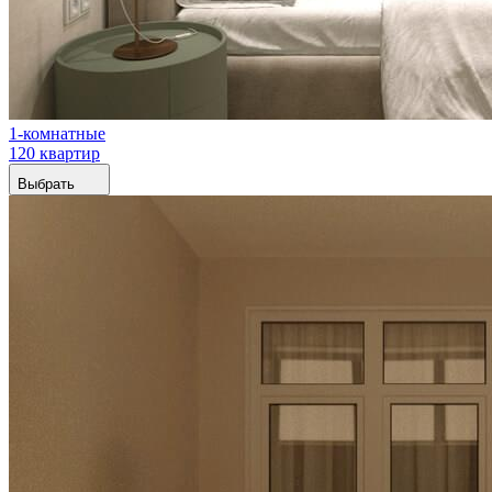
1-комнатные
120 квартир
Выбрать