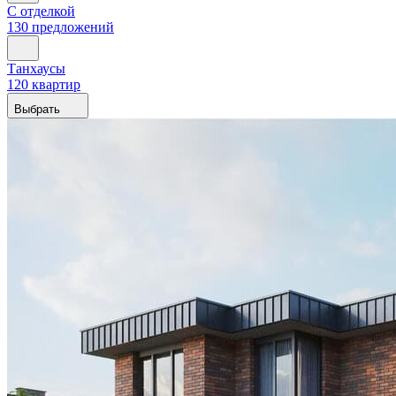
С отделкой
130 предложений
Танхаусы
120 квартир
Выбрать