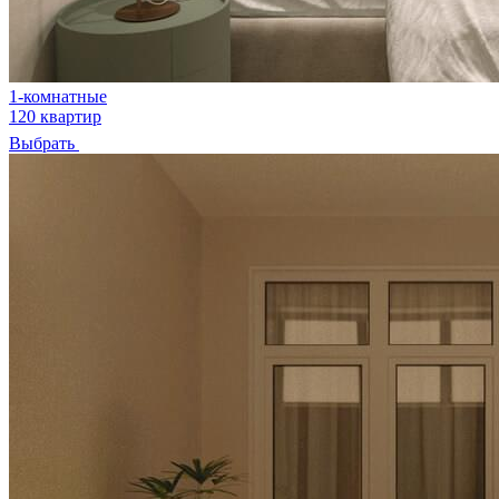
1-комнатные
120 квартир
Выбрать