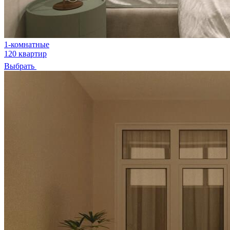
1-комнатные
120 квартир
Выбрать