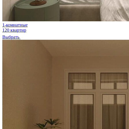
1-комнатные
120 квартир
Выбрать