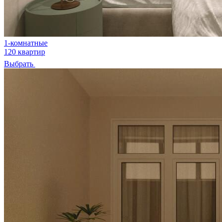
1-комнатные
120 квартир
Выбрать