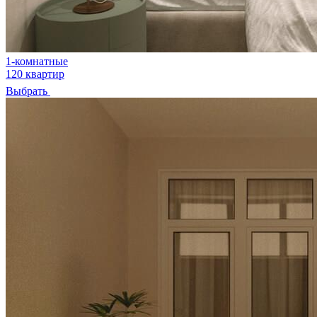
1-комнатные
120 квартир
Выбрать