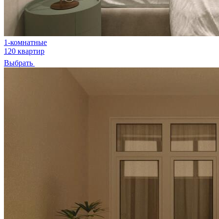
1-комнатные
120 квартир
Выбрать