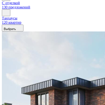
С отделкой
130 предложений
Танхаусы
120 квартир
Выбрать