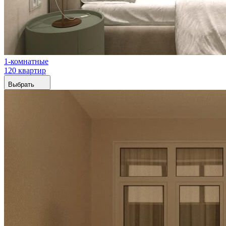
1-комнатные
120 квартир
Выбрать